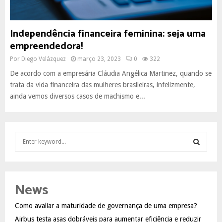
Independência financeira feminina: seja uma
empreendedora!
Por
Diego Velázquez
março 23, 2023
0
322
De acordo com a empresária Cláudia Angélica Martinez, quando se
trata da vida financeira das mulheres brasileiras, infelizmente,
ainda vemos diversos casos de machismo e...
S
e
a
S
r
c
E
News
h
f
A
Como avaliar a maturidade de governança de uma empresa?
o
Airbus testa asas dobráveis para aumentar eficiência e reduzir
r
R