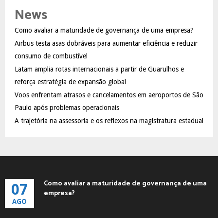
c
E
News
h
f
A
Como avaliar a maturidade de governança de uma empresa?
o
Airbus testa asas dobráveis para aumentar eficiência e reduzir
r
R
:
consumo de combustível
C
Latam amplia rotas internacionais a partir de Guarulhos e
reforça estratégia de expansão global
H
Voos enfrentam atrasos e cancelamentos em aeroportos de São
Paulo após problemas operacionais
A trajetória na assessoria e os reflexos na magistratura estadual
Como avaliar a maturidade de governança de uma
07
empresa?
AGO