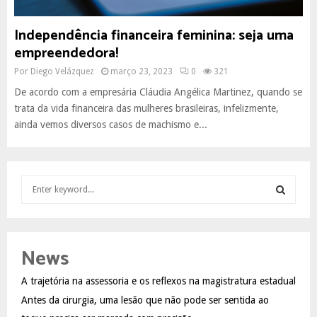
Independência financeira feminina: seja uma
empreendedora!
Por
Diego Velázquez
março 23, 2023
0
321
De acordo com a empresária Cláudia Angélica Martinez, quando se
trata da vida financeira das mulheres brasileiras, infelizmente,
ainda vemos diversos casos de machismo e...
S
e
a
S
r
c
E
News
h
f
A
A trajetória na assessoria e os reflexos na magistratura estadual
o
Antes da cirurgia, uma lesão que não pode ser sentida ao
r
R
: