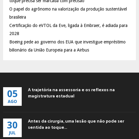
toque precisa ser marcada com precisão
C
O papel do agrônomo na valorização da produção sustentável
brasileira
H
Certificação do eVTOL da Eve, ligada à Embraer, é adiada para
2028
Boeing pede ao governo dos EUA que investigue empréstimo
bilionário da União Europeia para a Airbus
A trajetória na assessoria e os reflexos na
05
magistratura estadual
AGO
Antes da cirurgia, uma lesão que não pode ser
30
sentida ao toque...
JUL