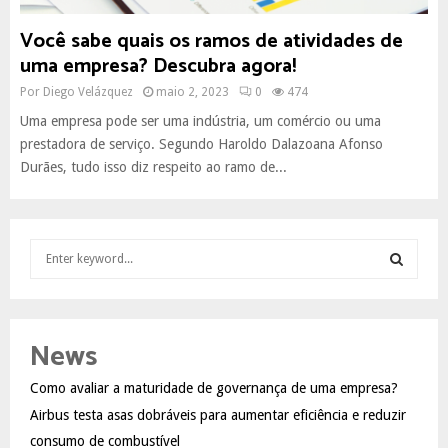
Você sabe quais os ramos de atividades de
uma empresa? Descubra agora!
Por
Diego Velázquez
maio 2, 2023
0
474
Uma empresa pode ser uma indústria, um comércio ou uma
prestadora de serviço. Segundo Haroldo Dalazoana Afonso
Durães, tudo isso diz respeito ao ramo de...
S
e
a
S
r
c
E
News
h
f
A
Como avaliar a maturidade de governança de uma empresa?
o
Airbus testa asas dobráveis para aumentar eficiência e reduzir
r
R
:
consumo de combustível