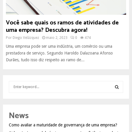
Você sabe quais os ramos de atividades de
uma empresa? Descubra agora!
Por
Diego Velázquez
maio 2, 2023
0
474
Uma empresa pode ser uma indústria, um comércio ou uma
prestadora de serviço. Segundo Haroldo Dalazoana Afonso
Durães, tudo isso diz respeito ao ramo de...
S
e
a
S
r
c
E
News
h
f
A
Como avaliar a maturidade de governança de uma empresa?
o