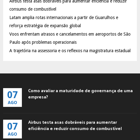
Airbus testa asas dobráveis para aumentar eficiência e reduzir
r
R
:
consumo de combustível
C
Latam amplia rotas internacionais a partir de Guarulhos e
reforça estratégia de expansão global
H
Voos enfrentam atrasos e cancelamentos em aeroportos de São
Paulo após problemas operacionais
A trajetória na assessoria e os reflexos na magistratura estadual
Como avaliar a maturidade de governança de uma
07
empresa?
AGO
Airbus testa asas dobráveis para aumentar
07
eficiência e reduzir consumo de combustível
AGO