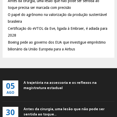
Antes da cirurgia, uma lesão que não pode ser sentida ao
r
R
:
toque precisa ser marcada com precisão
C
O papel do agrônomo na valorização da produção sustentável
brasileira
H
Certificação do eVTOL da Eve, ligada à Embraer, é adiada para
2028
Boeing pede ao governo dos EUA que investigue empréstimo
bilionário da União Europeia para a Airbus
A trajetória na assessoria e os reflexos na
05
magistratura estadual
AGO
Antes da cirurgia, uma lesão que não pode ser
30
sentida ao toque...