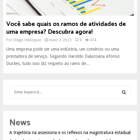
Você sabe quais os ramos de atividades de
uma empresa? Descubra agora!
Por
Diego Velázquez
maio 2, 2023
0
474
Uma empresa pode ser uma indústria, um comércio ou uma
prestadora de serviço. Segundo Haroldo Dalazoana Afonso
Durães, tudo isso diz respeito ao ramo de...
S
e
a
S
r
c
E
News
h
f
A
A trajetória na assessoria e os reflexos na magistratura estadual
o