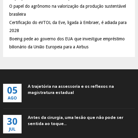
C
O papel do agrônomo na valorização da produção sustentável
brasileira
H
Certificação do eVTOL da Eve, ligada à Embraer, é adiada para
2028
Boeing pede ao governo dos EUA que investigue empréstimo
bilionário da União Europeia para a Airbus
A trajetória na assessoria e os reflexos na
05
magistratura estadual
AGO
Antes da cirurgia, uma lesão que não pode ser
30
sentida ao toque...
JUL