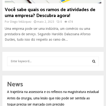
Você sabe quais os ramos de atividades de
uma empresa? Descubra agora!
Por
Diego Velázquez
maio 2, 2023
0
474
Uma empresa pode ser uma indústria, um comércio ou uma
prestadora de serviço. Segundo Haroldo Dalazoana Afonso
Durães, tudo isso diz respeito ao ramo de...
S
e
a
S
r
c
E
News
h
f
A
A trajetória na assessoria e os reflexos na magistratura estadual
o
Antes da cirurgia, uma lesão que não pode ser sentida ao
r
R
:
toque precisa ser marcada com precisão