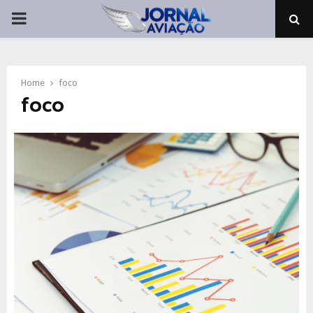
PRIMARY
MENU
Home
foco
foco