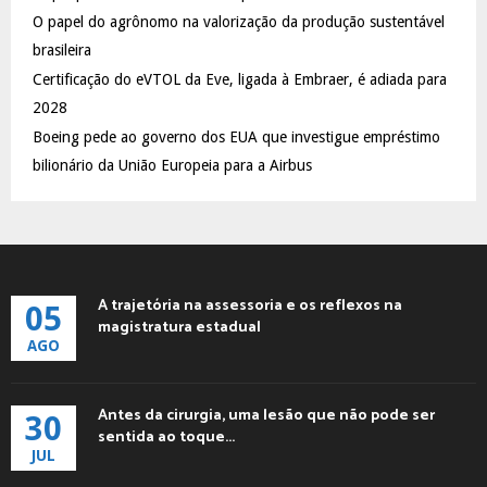
C
O papel do agrônomo na valorização da produção sustentável
brasileira
H
Certificação do eVTOL da Eve, ligada à Embraer, é adiada para
2028
Boeing pede ao governo dos EUA que investigue empréstimo
bilionário da União Europeia para a Airbus
A trajetória na assessoria e os reflexos na
05
magistratura estadual
AGO
Antes da cirurgia, uma lesão que não pode ser
30
sentida ao toque...
JUL