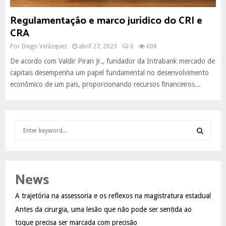
Regulamentação e marco jurídico do CRI e
CRA
Por
Diego Velázquez
abril 27, 2023
0
608
De acordo com Valdir Piran Jr., fundador da Intrabank mercado de
capitais desempenha um papel fundamental no desenvolvimento
econômico de um país, proporcionando recursos financeiros...
S
e
a
S
r
c
E
News
h
f
A
A trajetória na assessoria e os reflexos na magistratura estadual
o
Antes da cirurgia, uma lesão que não pode ser sentida ao
r
R
:
toque precisa ser marcada com precisão