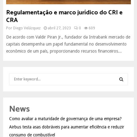
Regulamentação e marco jurídico do CRI e
CRA
Por
Diego Velázquez
abril 27, 2023
0
609
De acordo com Valdir Piran Jr., fundador da Intrabank mercado de
capitais desempenha um papel fundamental no desenvolvimento
econômico de um país, proporcionando recursos financeiros...
S
e
a
S
r
c
E
News
h
f
A
Como avaliar a maturidade de governança de uma empresa?
o
Airbus testa asas dobráveis para aumentar eficiência e reduzir
r
R
:
consumo de combustível