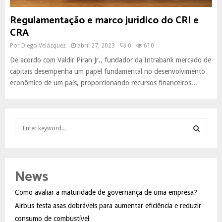
Regulamentação e marco jurídico do CRI e
CRA
Por
Diego Velázquez
abril 27, 2023
0
610
De acordo com Valdir Piran Jr., fundador da Intrabank mercado de
capitais desempenha um papel fundamental no desenvolvimento
econômico de um país, proporcionando recursos financeiros...
S
e
a
S
r
c
E
News
h
f
A
Como avaliar a maturidade de governança de uma empresa?
o
Airbus testa asas dobráveis para aumentar eficiência e reduzir
r
R
:
consumo de combustível