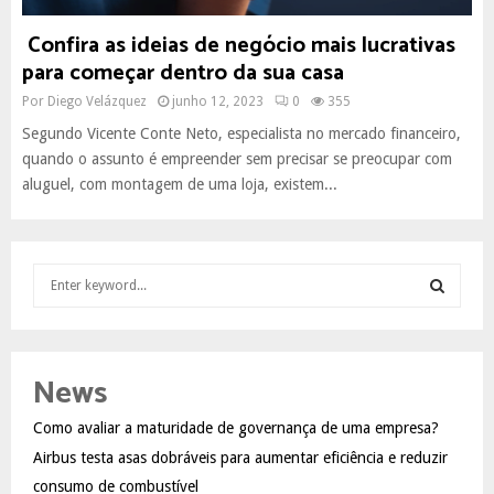
Confira as ideias de negócio mais lucrativas
para começar dentro da sua casa
Por
Diego Velázquez
junho 12, 2023
0
355
Segundo Vicente Conte Neto, especialista no mercado financeiro,
quando o assunto é empreender sem precisar se preocupar com
aluguel, com montagem de uma loja, existem...
S
e
a
S
r
c
E
News
h
f
A
Como avaliar a maturidade de governança de uma empresa?
o
Airbus testa asas dobráveis para aumentar eficiência e reduzir
r
R
:
consumo de combustível