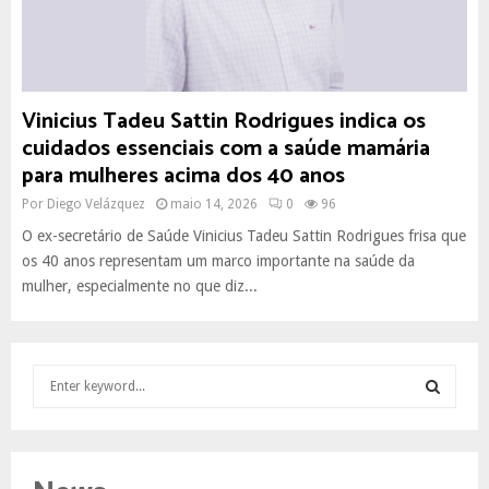
Vinicius Tadeu Sattin Rodrigues indica os
cuidados essenciais com a saúde mamária
para mulheres acima dos 40 anos
Por
Diego Velázquez
maio 14, 2026
0
96
O ex-secretário de Saúde Vinicius Tadeu Sattin Rodrigues frisa que
os 40 anos representam um marco importante na saúde da
mulher, especialmente no que diz...
S
e
a
S
r
c
E