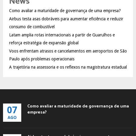
News
h
f
A
Como avaliar a maturidade de governança de uma empresa?
o
Airbus testa asas dobráveis para aumentar eficiência e reduzir
r
R
:
consumo de combustível
C
Latam amplia rotas internacionais a partir de Guarulhos e
reforça estratégia de expansão global
H
Voos enfrentam atrasos e cancelamentos em aeroportos de São
Paulo após problemas operacionais
A trajetória na assessoria e os reflexos na magistratura estadual
Como avaliar a maturidade de governança de uma
07
empresa?
AGO