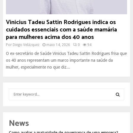
Vinicius Tadeu Sattin Rodrigues indica os
cuidados essenciais com a saúde mamária
para mulheres acima dos 40 anos
Por
Diego Velázquez
maio 14, 2026
0
94
O ex-secretário de Saúde Vinicius Tadeu Sattin Rodrigues frisa que
os 40 anos representam um marco importante na saúde da
mulher, especialmente no que diz...
S
e
a
S
r
c
E
News
h
f
A
Como avaliar a maturidade de governança de uma empresa?