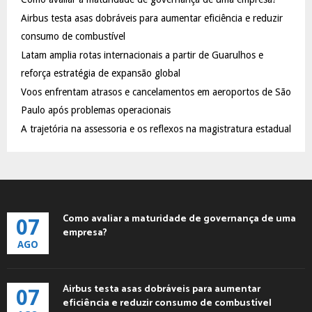
o
Airbus testa asas dobráveis para aumentar eficiência e reduzir
r
R
:
consumo de combustível
C
Latam amplia rotas internacionais a partir de Guarulhos e
reforça estratégia de expansão global
H
Voos enfrentam atrasos e cancelamentos em aeroportos de São
Paulo após problemas operacionais
A trajetória na assessoria e os reflexos na magistratura estadual
Como avaliar a maturidade de governança de uma
07
empresa?
AGO
Airbus testa asas dobráveis para aumentar
07
eficiência e reduzir consumo de combustível