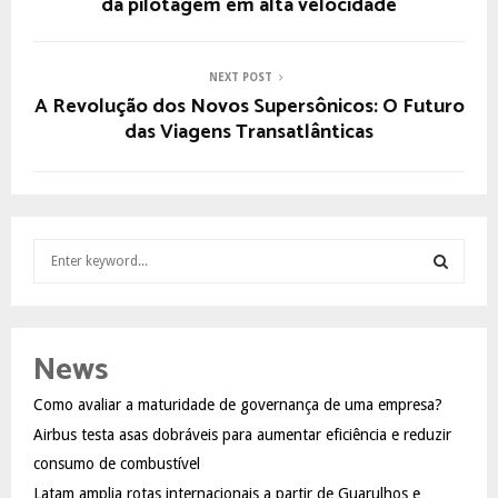
da pilotagem em alta velocidade
NEXT POST
A Revolução dos Novos Supersônicos: O Futuro
das Viagens Transatlânticas
S
e
a
S
r
c
E
News
h
f
A
Como avaliar a maturidade de governança de uma empresa?
o
Airbus testa asas dobráveis para aumentar eficiência e reduzir
r
R
:
consumo de combustível
C
Latam amplia rotas internacionais a partir de Guarulhos e