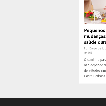
R
:
C
H
Pequenos 
mudanças:
saúde dur
Por
Diego Veláz
169
O caminho para
não depende de
de atitudes sim
Costa Pedrosa 