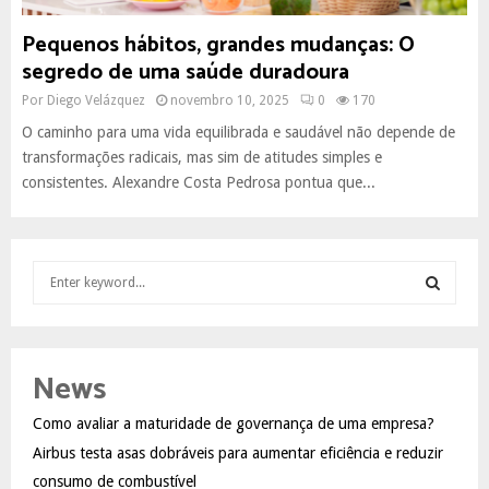
Pequenos hábitos, grandes mudanças: O
segredo de uma saúde duradoura
Por
Diego Velázquez
novembro 10, 2025
0
170
O caminho para uma vida equilibrada e saudável não depende de
transformações radicais, mas sim de atitudes simples e
consistentes. Alexandre Costa Pedrosa pontua que...
S
e
a
S
r
c
E
News
h
f
A
Como avaliar a maturidade de governança de uma empresa?
o
Airbus testa asas dobráveis para aumentar eficiência e reduzir
r
R
:
consumo de combustível