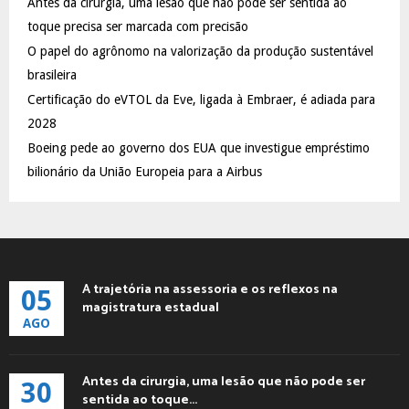
Antes da cirurgia, uma lesão que não pode ser sentida ao
r
R
:
toque precisa ser marcada com precisão
C
O papel do agrônomo na valorização da produção sustentável
brasileira
H
Certificação do eVTOL da Eve, ligada à Embraer, é adiada para
2028
Boeing pede ao governo dos EUA que investigue empréstimo
bilionário da União Europeia para a Airbus
A trajetória na assessoria e os reflexos na
05
magistratura estadual
AGO
Antes da cirurgia, uma lesão que não pode ser
30
sentida ao toque...