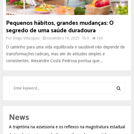
Pequenos hábitos, grandes mudanças: O
segredo de uma saúde duradoura
Por
Diego Velázquez
novembro 10, 2025
0
169
O caminho para uma vida equilibrada e saudável não depende de
transformações radicais, mas sim de atitudes simples e
consistentes. Alexandre Costa Pedrosa pontua que...
S
e
a
S
r
c
E
News
h
f
A
A trajetória na assessoria e os reflexos na magistratura estadual
o