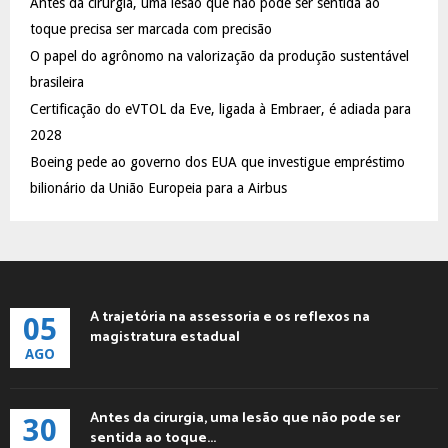
Antes da cirurgia, uma lesão que não pode ser sentida ao
r
R
:
toque precisa ser marcada com precisão
C
O papel do agrônomo na valorização da produção sustentável
brasileira
H
Certificação do eVTOL da Eve, ligada à Embraer, é adiada para
2028
Boeing pede ao governo dos EUA que investigue empréstimo
bilionário da União Europeia para a Airbus
A trajetória na assessoria e os reflexos na
05
magistratura estadual
AGO
Antes da cirurgia, uma lesão que não pode ser
30
sentida ao toque...