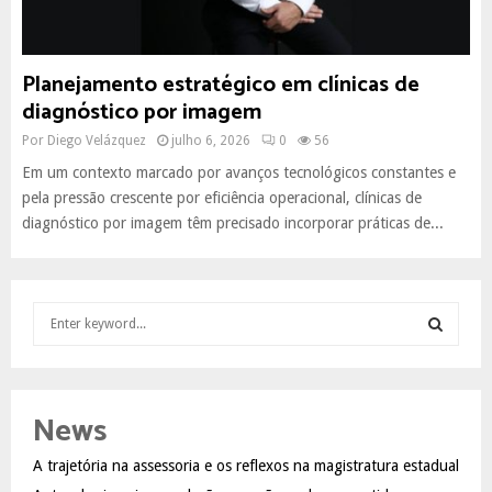
Planejamento estratégico em clínicas de
diagnóstico por imagem
Por
Diego Velázquez
julho 6, 2026
0
56
Em um contexto marcado por avanços tecnológicos constantes e
pela pressão crescente por eficiência operacional, clínicas de
diagnóstico por imagem têm precisado incorporar práticas de...
S
e
a
S
r
c
E
News
h
f
A
A trajetória na assessoria e os reflexos na magistratura estadual
o