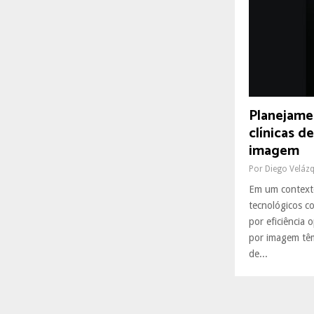
R
:
C
H
Planejame
clínicas d
imagem
Por
Diego Veláz
Em um context
tecnológicos c
por eficiência 
por imagem têm
de...