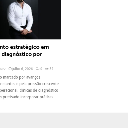
nto estratégico em
e diagnóstico por
quez
julho 6, 2026
0
59
o marcado por avanços
onstantes e pela pressão crescente
operacional, clínicas de diagnóstico
 precisado incorporar práticas