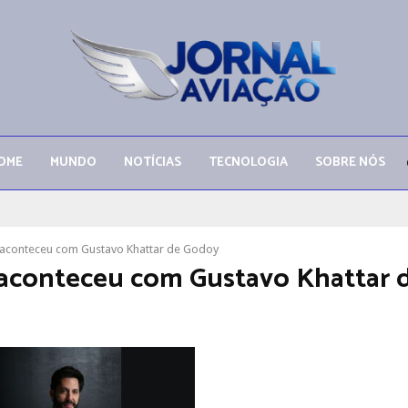
OME
MUNDO
NOTÍCIAS
TECNOLOGIA
SOBRE NÓS
aconteceu com Gustavo Khattar de Godoy
aconteceu com Gustavo Khattar 