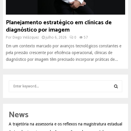
Planejamento estratégico em clínicas de
diagnóstico por imagem
Por
Diego Velázquez
julho 6, 2026
0
57
Em um contexto marcado por avanços tecnológicos constantes e
pela pressão crescente por eficiência operacional, clínicas de
diagnóstico por imagem têm precisado incorporar práticas de...
S
e
a
S
r
c
E
News
h
f
A
A trajetória na assessoria e os reflexos na magistratura estadual
o