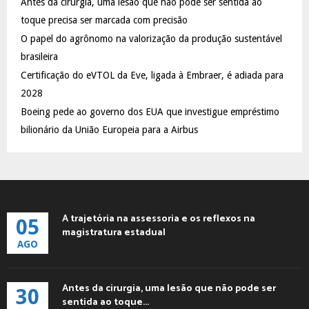
Antes da cirurgia, uma lesão que não pode ser sentida ao
r
R
:
toque precisa ser marcada com precisão
C
O papel do agrônomo na valorização da produção sustentável
brasileira
H
Certificação do eVTOL da Eve, ligada à Embraer, é adiada para
2028
Boeing pede ao governo dos EUA que investigue empréstimo
bilionário da União Europeia para a Airbus
A trajetória na assessoria e os reflexos na
05
magistratura estadual
AGO
Antes da cirurgia, uma lesão que não pode ser
30
sentida ao toque...