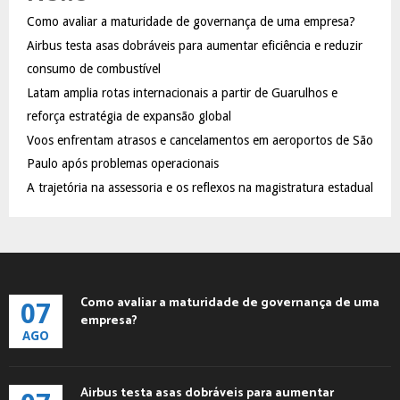
f
A
Como avaliar a maturidade de governança de uma empresa?
o
Airbus testa asas dobráveis para aumentar eficiência e reduzir
r
R
:
consumo de combustível
C
Latam amplia rotas internacionais a partir de Guarulhos e
reforça estratégia de expansão global
H
Voos enfrentam atrasos e cancelamentos em aeroportos de São
Paulo após problemas operacionais
A trajetória na assessoria e os reflexos na magistratura estadual
Como avaliar a maturidade de governança de uma
07
empresa?
AGO
Airbus testa asas dobráveis para aumentar