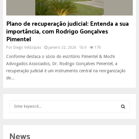
Plano de recuperação judicial: Entenda a sua
importância, com Rodrigo Gonçalves
Pimentel
Por
Diego Velázquez
janeiro 22, 2026
0
170
Conforme destaca o sócio do escritório Pimentel & Mochi
Advogados Associados, Dr. Rodrigo Gonçalves Pimentel, a
recuperação judicial é um instrumento central na reorganização
de...
S
e
a
S
r
c
E
News
h