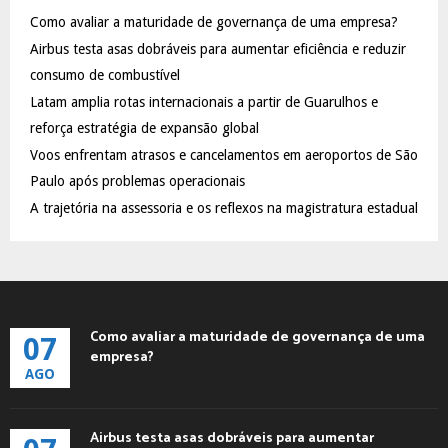
f
A
Como avaliar a maturidade de governança de uma empresa?
o
Airbus testa asas dobráveis para aumentar eficiência e reduzir
r
R
:
consumo de combustível
C
Latam amplia rotas internacionais a partir de Guarulhos e
reforça estratégia de expansão global
H
Voos enfrentam atrasos e cancelamentos em aeroportos de São
Paulo após problemas operacionais
A trajetória na assessoria e os reflexos na magistratura estadual
Como avaliar a maturidade de governança de uma
07
empresa?
AGO
Airbus testa asas dobráveis para aumentar