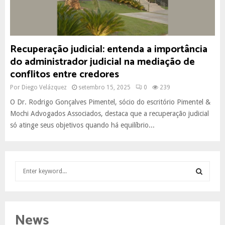
Recuperação judicial: entenda a importância
do administrador judicial na mediação de
conflitos entre credores
Por
Diego Velázquez
setembro 15, 2025
0
239
O Dr. Rodrigo Gonçalves Pimentel, sócio do escritório Pimentel &
Mochi Advogados Associados, destaca que a recuperação judicial
só atinge seus objetivos quando há equilíbrio...
S
e
a
S
r
c
E
News
h