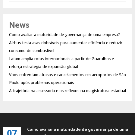
a
S
r
c
E
News
h
f
A
Como avaliar a maturidade de governança de uma empresa?
o
Airbus testa asas dobráveis para aumentar eficiência e reduzir
r
R
:
consumo de combustível
C
Latam amplia rotas internacionais a partir de Guarulhos e
reforça estratégia de expansão global
H
Voos enfrentam atrasos e cancelamentos em aeroportos de São
Paulo após problemas operacionais
A trajetória na assessoria e os reflexos na magistratura estadual
Como avaliar a maturidade de governança de uma
07