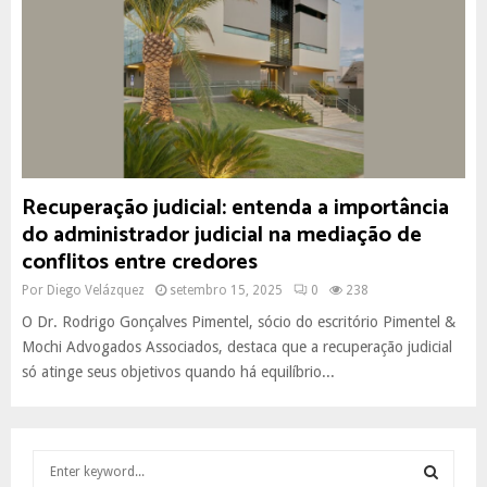
Recuperação judicial: entenda a importância
do administrador judicial na mediação de
conflitos entre credores
Por
Diego Velázquez
setembro 15, 2025
0
238
O Dr. Rodrigo Gonçalves Pimentel, sócio do escritório Pimentel &
Mochi Advogados Associados, destaca que a recuperação judicial
só atinge seus objetivos quando há equilíbrio...
S
e