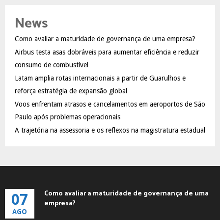
r
c
E
News
h
f
A
Como avaliar a maturidade de governança de uma empresa?
o
Airbus testa asas dobráveis para aumentar eficiência e reduzir
r
R
:
consumo de combustível
C
Latam amplia rotas internacionais a partir de Guarulhos e
reforça estratégia de expansão global
H
Voos enfrentam atrasos e cancelamentos em aeroportos de São
Paulo após problemas operacionais
A trajetória na assessoria e os reflexos na magistratura estadual
Como avaliar a maturidade de governança de uma
07
empresa?
AGO