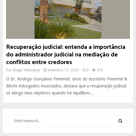
Recuperação judicial: entenda a importância
do administrador judicial na mediação de
conflitos entre credores
Por
Diego Velázquez
setembro 15, 2025
0
239
O Dr. Rodrigo Gonçalves Pimentel, sócio do escritório Pimentel &
Mochi Advogados Associados, destaca que a recuperação judicial
só atinge seus objetivos quando há equilíbrio...
S
e
a
S