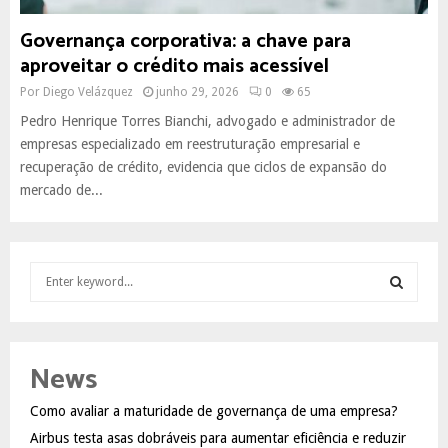
Governança corporativa: a chave para
aproveitar o crédito mais acessível
Por
Diego Velázquez
junho 29, 2026
0
65
Pedro Henrique Torres Bianchi, advogado e administrador de
empresas especializado em reestruturação empresarial e
recuperação de crédito, evidencia que ciclos de expansão do
mercado de...
S
e
a
S
r
c
E
News
h
f
A
Como avaliar a maturidade de governança de uma empresa?
o
Airbus testa asas dobráveis para aumentar eficiência e reduzir
r
R