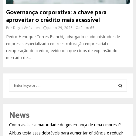
Governança corporativa: a chave para
aproveitar o crédito mais acessível
Por
Diego Velázquez
junho 29, 2026
0
65
Pedro Henrique Torres Bianchi, advogado e administrador de
empresas especializado em reestruturação empresarial e
recuperação de crédito, evidencia que ciclos de expansão do
mercado de...
S
e
a
S
r
c
E
News
h
f
A
Como avaliar a maturidade de governança de uma empresa?
o
Airbus testa asas dobráveis para aumentar eficiência e reduzir
r
R