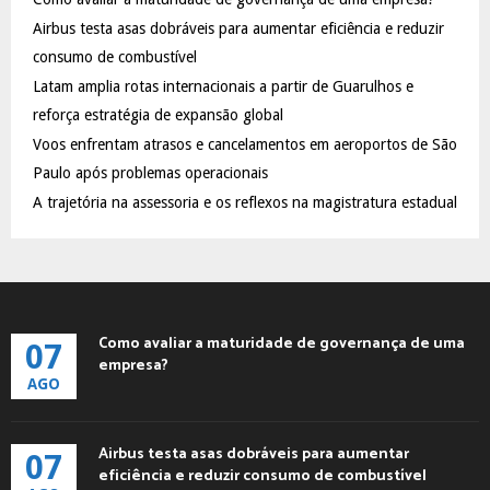
o
Airbus testa asas dobráveis para aumentar eficiência e reduzir
r
R
:
consumo de combustível
C
Latam amplia rotas internacionais a partir de Guarulhos e
reforça estratégia de expansão global
H
Voos enfrentam atrasos e cancelamentos em aeroportos de São
Paulo após problemas operacionais
A trajetória na assessoria e os reflexos na magistratura estadual
Como avaliar a maturidade de governança de uma
07
empresa?
AGO
Airbus testa asas dobráveis para aumentar
07
eficiência e reduzir consumo de combustível