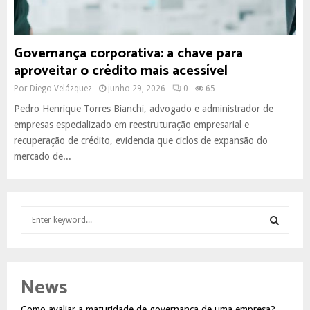
Governança corporativa: a chave para
aproveitar o crédito mais acessível
Por
Diego Velázquez
junho 29, 2026
0
65
Pedro Henrique Torres Bianchi, advogado e administrador de
empresas especializado em reestruturação empresarial e
recuperação de crédito, evidencia que ciclos de expansão do
mercado de...
S
e
a
S
r
c
E
News
h
f
A
Como avaliar a maturidade de governança de uma empresa?