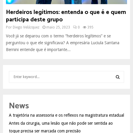
Herdeiros legítimos: entenda o que é e quem
participa deste grupo
Por
Diego Velázquez
maio 25, 2023
0
395
Você já se deparou com o termo “herdeiros legítimos” e se
perguntou o que ele significava? A empresária Luciula Santana
Bernini entende que é importante...
S
e
a
S
r
c
E
News
h
f
A
A trajetória na assessoria e os reflexos na magistratura estadual
o
Antes da cirurgia, uma lesão que não pode ser sentida ao
r
R
:
toque precisa ser marcada com precisão