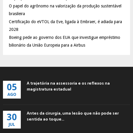
C
O papel do agrônomo na valorização da produção sustentável
brasileira
H
Certificação do eVTOL da Eve, ligada à Embraer, é adiada para
2028
Boeing pede ao governo dos EUA que investigue empréstimo
bilionário da União Europeia para a Airbus
A trajetória na assessoria e os reflexos na
05
magistratura estadual
AGO
Antes da cirurgia, uma lesão que não pode ser
30
sentida ao toque...
JUL