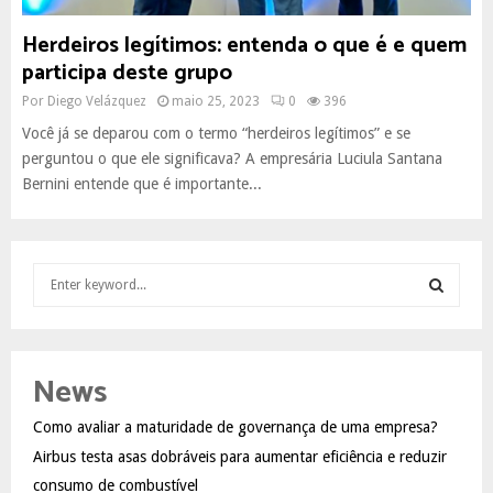
Herdeiros legítimos: entenda o que é e quem
participa deste grupo
Por
Diego Velázquez
maio 25, 2023
0
396
Você já se deparou com o termo “herdeiros legítimos” e se
perguntou o que ele significava? A empresária Luciula Santana
Bernini entende que é importante...
S
e
a
S
r
c
E
News
h
f
A
Como avaliar a maturidade de governança de uma empresa?
o
Airbus testa asas dobráveis para aumentar eficiência e reduzir
r
R
:
consumo de combustível