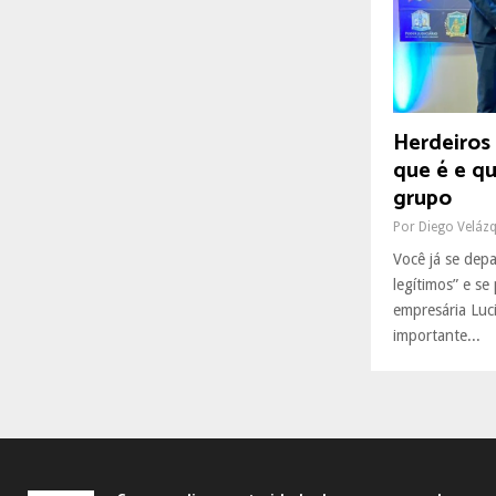
R
:
C
H
Herdeiros 
que é e qu
grupo
Por
Diego Veláz
Você já se dep
legítimos” e se
empresária Luc
importante...