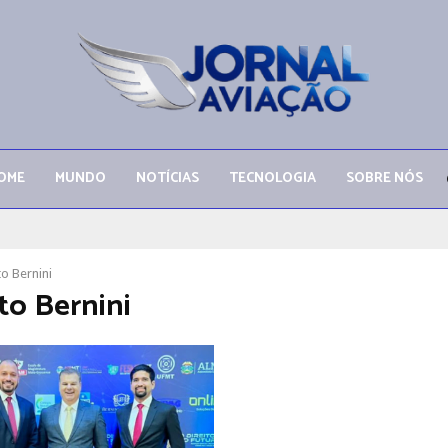
OME
MUNDO
NOTÍCIAS
TECNOLOGIA
SOBRE NÓS
to Bernini
to Bernini