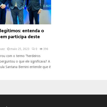
legítimos: entenda o
em participa deste
quez
maio 25, 2023
0
396
arou com o termo “herdeiros
 perguntou o que ele significava? A
iula Santana Bernini entende que é