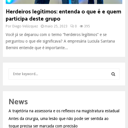
Herdeiros legítimos: entenda o que é e quem
participa deste grupo
Por
Diego Velázquez
maio 25, 2023
0
395
Você já se deparou com o termo “herdeiros legítimos” e se
perguntou o que ele significava? A empresária Luciula Santana
Bernini entende que é importante...
S
e
a
S
r
c
E
News
h
f
A
A trajetória na assessoria e os reflexos na magistratura estadual
o
Antes da cirurgia, uma lesão que não pode ser sentida ao
r
R
:
toque precisa ser marcada com precisão