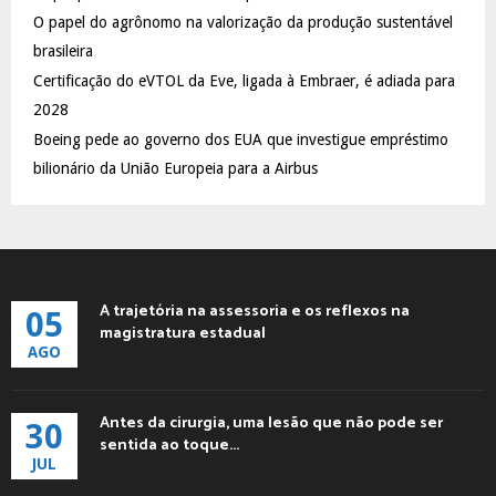
C
O papel do agrônomo na valorização da produção sustentável
brasileira
H
Certificação do eVTOL da Eve, ligada à Embraer, é adiada para
2028
Boeing pede ao governo dos EUA que investigue empréstimo
bilionário da União Europeia para a Airbus
A trajetória na assessoria e os reflexos na
05
magistratura estadual
AGO
Antes da cirurgia, uma lesão que não pode ser
30
sentida ao toque...
JUL