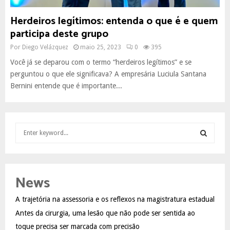
Herdeiros legítimos: entenda o que é e quem
participa deste grupo
Por
Diego Velázquez
maio 25, 2023
0
395
Você já se deparou com o termo “herdeiros legítimos” e se
perguntou o que ele significava? A empresária Luciula Santana
Bernini entende que é importante...
S
e
a
S
r
c
E
News
h
f
A
A trajetória na assessoria e os reflexos na magistratura estadual
o
Antes da cirurgia, uma lesão que não pode ser sentida ao
r
R
:
toque precisa ser marcada com precisão