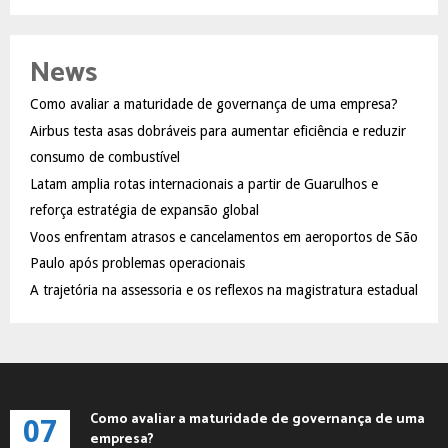
a
S
r
c
E
News
h
f
A
Como avaliar a maturidade de governança de uma empresa?
o
Airbus testa asas dobráveis para aumentar eficiência e reduzir
r
R
:
consumo de combustível
C
Latam amplia rotas internacionais a partir de Guarulhos e
reforça estratégia de expansão global
H
Voos enfrentam atrasos e cancelamentos em aeroportos de São
Paulo após problemas operacionais
A trajetória na assessoria e os reflexos na magistratura estadual
Como avaliar a maturidade de governança de uma
07
empresa?